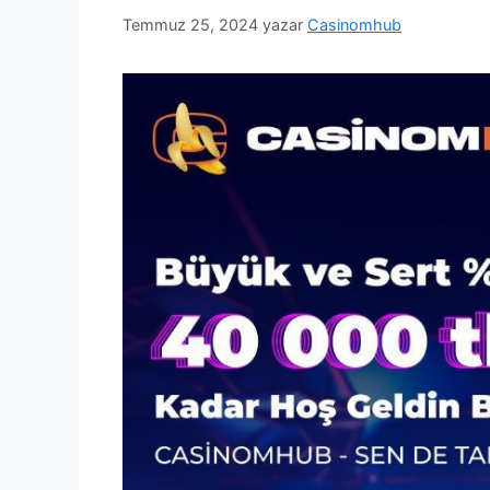
Temmuz 25, 2024
yazar
Casinomhub