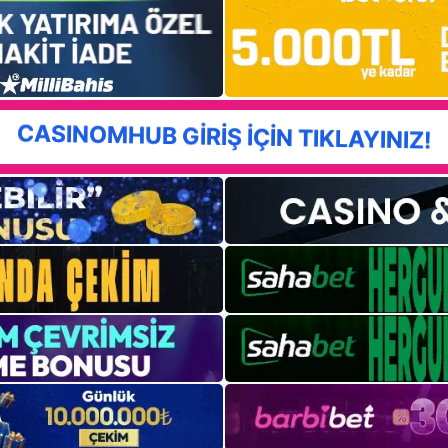
CASINOMHUB GİRİŞ İÇİN TIKLAYINIZ!