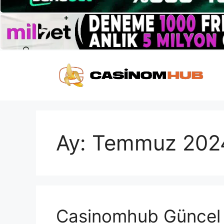
İçeriğe
atla
Ay:
Temmuz 202
Casinomhub Güncel 