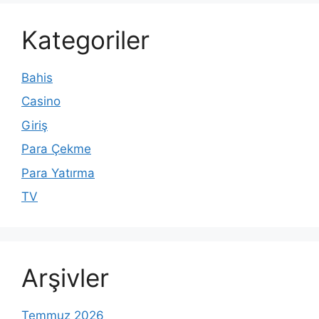
Kategoriler
Bahis
Casino
Giriş
Para Çekme
Para Yatırma
TV
Arşivler
Temmuz 2026