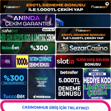
×
CASINOMHUB GİRİŞ İÇİN TIKLAYINIZ!