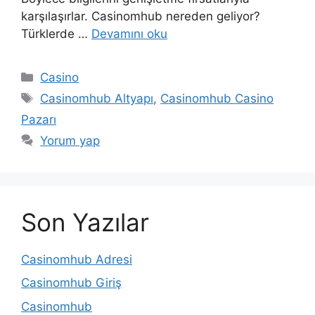
karşılaşırlar. Casinomhub nereden geliyor?
Türklerde …
Devamını oku
Kategoriler
Casino
Etiketler
Casinomhub Altyapı
,
Casinomhub Casino
Pazarı
Yorum yap
Son Yazılar
Casinomhub Adresi
Casinomhub Giriş
Casinomhub