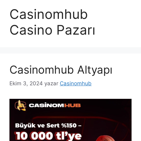
Casinomhub
Casino Pazarı
Casinomhub Altyapı
Ekim 3, 2024
yazar
Casinomhub