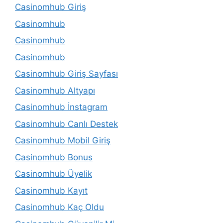
Casinomhub Giriş
Casinomhub
Casinomhub
Casinomhub
Casinomhub Giriş Sayfası
Casinomhub Altyapı
Casinomhub İnstagram
Casinomhub Canlı Destek
Casinomhub Mobil Giriş
Casinomhub Bonus
Casinomhub Üyelik
Casinomhub Kayıt
Casinomhub Kaç Oldu