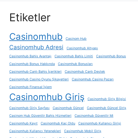
Etiketler
Casinomhub
Casinom Hub
Casinomhub Adresi
Casinomhub Altyapı
Casinomhub Bahis Avantajı
Casinomhub Bahis Limiti
Casinomhub Bonus
Casinomhub Bonus Hakkında
Casinomhub Bonusları
Casinomhub Canlı Bahis İçerikleri
Casinomhub Canlı Destek
Casinomhub Casino Oyunu Şikayetleri
Casinomhub Casino Pazarı
Casinomhub Finansal İşlem
Casinomhub Giriş
Casinomhub Giriş Bilgisi
Casinomhub Giriş Sayfası
Casinomhub Güncel
Casinomhub Güncel Giriş
Casinom Hub Güvenilir Bahis Hizmetleri
Casinomhub Güvenilir Mi
Casinomhub Kayıt
Casinomhub Kaç Oldu
Casinomhub Kullanıcı Girişi
Casinomhub Kullanıcı Yetenekleri
Casinomhub Mobil Giriş