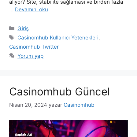
alıyor? Site, stabilite sağlaması ve birden fazla
…
Devamını oku
Kategoriler
Giriş
Etiketler
Casinomhub Kullanıcı Yetenekleri
,
Casinomhub Twitter
Yorum yap
Casinomhub Güncel
Nisan 20, 2024
yazar
Casinomhub