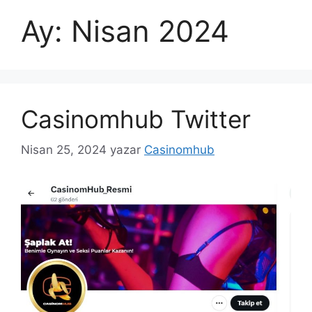
Ay:
Nisan 2024
Casinomhub Twitter
Nisan 25, 2024
yazar
Casinomhub