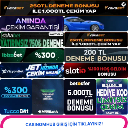
×
CASINOMHUB GİRİŞ İÇİN TIKLAYINIZ!