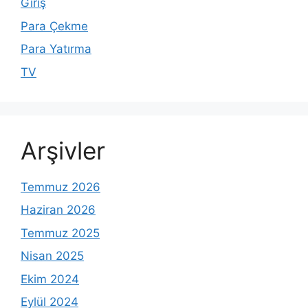
Giriş
Para Çekme
Para Yatırma
TV
Arşivler
Temmuz 2026
Haziran 2026
Temmuz 2025
Nisan 2025
Ekim 2024
Eylül 2024