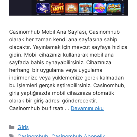
Casinomhub Mobil Ana Sayfası, Casinomhub
olarak her zaman kendi ana sayfasına sahip
olacaktır. Yayınlamak için mevcut sayfaya hızlıca
gidin. Mobil cihazınızı kullanarak mobil ana
sayfada bahis oynayabilirsiniz. Cihazınıza
herhangi bir uygulama veya uygulama
indirmenize veya yüklemenize gerek kalmadan
bu işlemleri gerçekleştirebilirsiniz. Casinomhub,
giriş yaptığınızda mobil cihazınıza otomatik
olarak bir giriş adresi gönderecektir.
Casinomhub bu fırsatı …
Devamını oku
Kategoriler
Giriş
Etiketler
Casinomhub
,
Casinomhub Abonelik