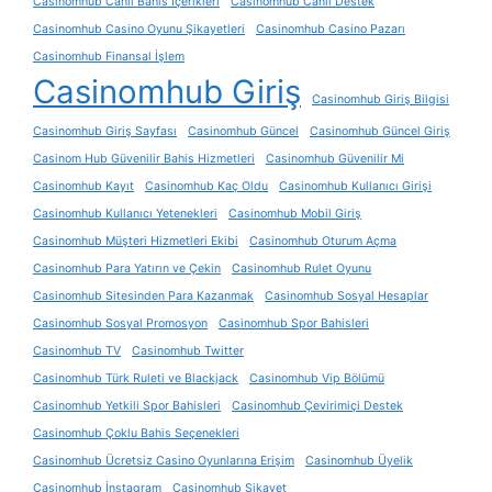
Casinomhub Canlı Bahis İçerikleri
Casinomhub Canlı Destek
Casinomhub Casino Oyunu Şikayetleri
Casinomhub Casino Pazarı
Casinomhub Finansal İşlem
Casinomhub Giriş
Casinomhub Giriş Bilgisi
Casinomhub Giriş Sayfası
Casinomhub Güncel
Casinomhub Güncel Giriş
Casinom Hub Güvenilir Bahis Hizmetleri
Casinomhub Güvenilir Mi
Casinomhub Kayıt
Casinomhub Kaç Oldu
Casinomhub Kullanıcı Girişi
Casinomhub Kullanıcı Yetenekleri
Casinomhub Mobil Giriş
Casinomhub Müşteri Hizmetleri Ekibi
Casinomhub Oturum Açma
Casinomhub Para Yatırın ve Çekin
Casinomhub Rulet Oyunu
Casinomhub Sitesinden Para Kazanmak
Casinomhub Sosyal Hesaplar
Casinomhub Sosyal Promosyon
Casinomhub Spor Bahisleri
Casinomhub TV
Casinomhub Twitter
Casinomhub Türk Ruleti ve Blackjack
Casinomhub Vip Bölümü
Casinomhub Yetkili Spor Bahisleri
Casinomhub Çevirimiçi Destek
Casinomhub Çoklu Bahis Seçenekleri
Casinomhub Ücretsiz Casino Oyunlarına Erişim
Casinomhub Üyelik
Casinomhub İnstagram
Casinomhub Şikayet