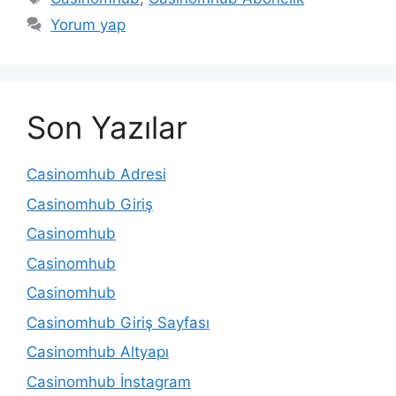
Yorum yap
Son Yazılar
Casinomhub Adresi
Casinomhub Giriş
Casinomhub
Casinomhub
Casinomhub
Casinomhub Giriş Sayfası
Casinomhub Altyapı
Casinomhub İnstagram