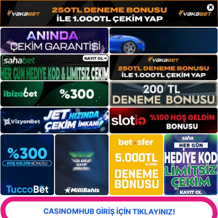
×
CASINOMHUB GİRİŞ İÇİN TIKLAYINIZ!