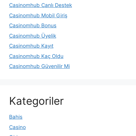
Casinomhub Canlı Destek
Casinomhub Mobil Giriş
Casinomhub Bonus
Casinomhub Üyelik
Casinomhub Kayıt
Casinomhub Kaç Oldu
Casinomhub Güvenilir Mi
Kategoriler
Bahis
Casino