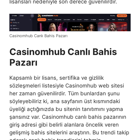
lisansları nedeniyle son derece güvenilirdir.
Casinomhub Canlı Bahis Pazarı
Casinomhub Canlı Bahis
Pazarı
Kapsamlı bir lisans, sertifika ve gizlilik
sözleşmeleri listesiyle Casinomhub web sitesi
her zaman güvenilirdir. Tüm bunlardan şunu
söyleyebiliriz ki, ana sayfanın üst kısmındaki
üyeliği açtığınızda bu sitenin tanıtımını yapma
şansınız var. Casinomhub canlı bahis pazarının
giriş adresi gibi belirli alanlara öncelik veren
gelişmiş bahis sitelerini araştırın. Bu trendi takip