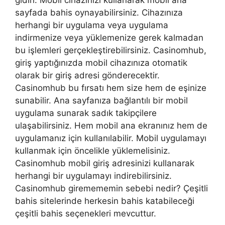
gidin. Mobil cihazınızı kullanarak mobil ana
sayfada bahis oynayabilirsiniz. Cihazınıza
herhangi bir uygulama veya uygulama
indirmenize veya yüklemenize gerek kalmadan
bu işlemleri gerçekleştirebilirsiniz. Casinomhub,
giriş yaptığınızda mobil cihazınıza otomatik
olarak bir giriş adresi gönderecektir.
Casinomhub bu fırsatı hem size hem de eşinize
sunabilir. Ana sayfanıza bağlantılı bir mobil
uygulama sunarak sadık takipçilere
ulaşabilirsiniz. Hem mobil ana ekranınız hem de
uygulamanız için kullanılabilir. Mobil uygulamayı
kullanmak için öncelikle yüklemelisiniz.
Casinomhub mobil giriş adresinizi kullanarak
herhangi bir uygulamayı indirebilirsiniz.
Casinomhub giremememin sebebi nedir? Çeşitli
bahis sitelerinde herkesin bahis katabileceği
çeşitli bahis seçenekleri mevcuttur.