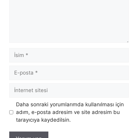
İsim
E-
posta
İnternet
sitesi
Daha sonraki yorumlarımda kullanılması için
adım, e-posta adresim ve site adresim bu
tarayıcıya kaydedilsin.