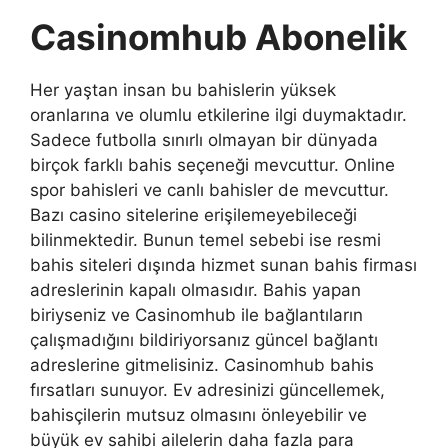
Casinomhub Abonelik
Her yaştan insan bu bahislerin yüksek
oranlarına ve olumlu etkilerine ilgi duymaktadır.
Sadece futbolla sınırlı olmayan bir dünyada
birçok farklı bahis seçeneği mevcuttur. Online
spor bahisleri ve canlı bahisler de mevcuttur.
Bazı casino sitelerine erişilemeyebileceği
bilinmektedir. Bunun temel sebebi ise resmi
bahis siteleri dışında hizmet sunan bahis firması
adreslerinin kapalı olmasıdır. Bahis yapan
biriyseniz ve Casinomhub ile bağlantıların
çalışmadığını bildiriyorsanız güncel bağlantı
adreslerine gitmelisiniz. Casinomhub bahis
fırsatları sunuyor. Ev adresinizi güncellemek,
bahisçilerin mutsuz olmasını önleyebilir ve
büyük ev sahibi ailelerin daha fazla para