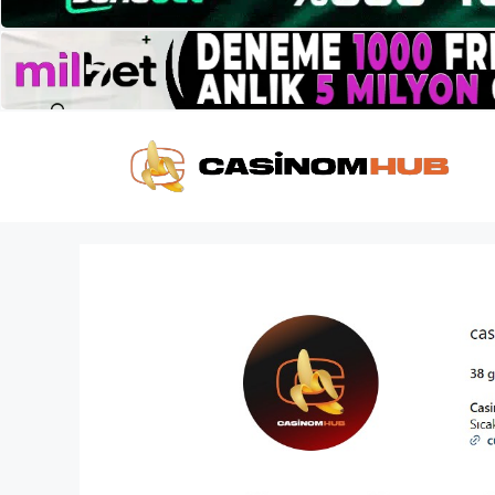
İçeriğe
atla