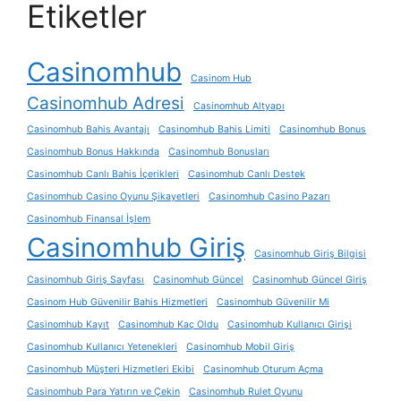
Etiketler
Casinomhub
Casinom Hub
Casinomhub Adresi
Casinomhub Altyapı
Casinomhub Bahis Avantajı
Casinomhub Bahis Limiti
Casinomhub Bonus
Casinomhub Bonus Hakkında
Casinomhub Bonusları
Casinomhub Canlı Bahis İçerikleri
Casinomhub Canlı Destek
Casinomhub Casino Oyunu Şikayetleri
Casinomhub Casino Pazarı
Casinomhub Finansal İşlem
Casinomhub Giriş
Casinomhub Giriş Bilgisi
Casinomhub Giriş Sayfası
Casinomhub Güncel
Casinomhub Güncel Giriş
Casinom Hub Güvenilir Bahis Hizmetleri
Casinomhub Güvenilir Mi
Casinomhub Kayıt
Casinomhub Kaç Oldu
Casinomhub Kullanıcı Girişi
Casinomhub Kullanıcı Yetenekleri
Casinomhub Mobil Giriş
Casinomhub Müşteri Hizmetleri Ekibi
Casinomhub Oturum Açma
Casinomhub Para Yatırın ve Çekin
Casinomhub Rulet Oyunu