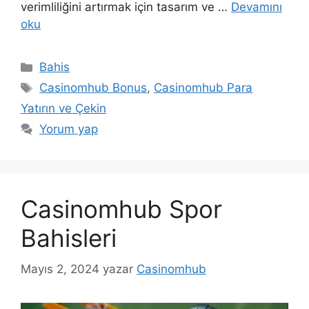
verimliliğini artırmak için tasarım ve …
Devamını
oku
Kategoriler
Bahis
Etiketler
Casinomhub Bonus
,
Casinomhub Para
Yatırın ve Çekin
Yorum yap
Casinomhub Spor
Bahisleri
Mayıs 2, 2024
yazar
Casinomhub