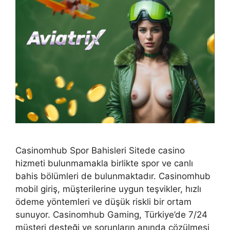
Casinomhub Spor Bahisleri Sitede casino
hizmeti bulunmamakla birlikte spor ve canlı
bahis bölümleri de bulunmaktadır. Casinomhub
mobil giriş, müşterilerine uygun teşvikler, hızlı
ödeme yöntemleri ve düşük riskli bir ortam
sunuyor. Casinomhub Gaming, Türkiye’de 7/24
müşteri desteği ve sorunların anında çözülmesi