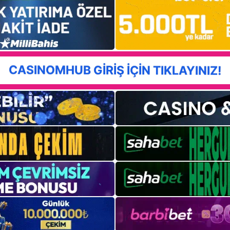
CASINOMHUB GİRİŞ İÇİN TIKLAYINIZ!