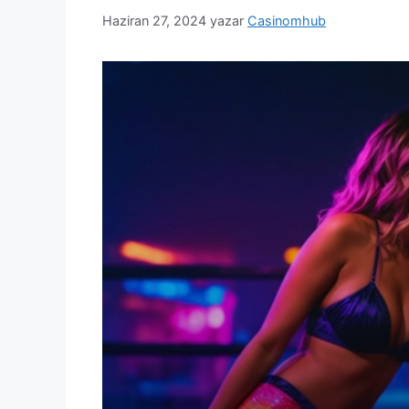
Haziran 27, 2024
yazar
Casinomhub