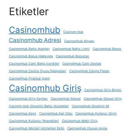
Etiketler
Casinomhub
Casinom Hub
Casinomhub Adresi
Casinomhub Altyapı
Casinomhub Bahis Avantajı
Casinomhub Bahis Limiti
Casinomhub Bonus
Casinomhub Bonus Hakkında
Casinomhub Bonusları
Casinomhub Canlı Bahis İçerikleri
Casinomhub Canlı Destek
Casinomhub Casino Oyunu Şikayetleri
Casinomhub Casino Pazarı
Casinomhub Finansal İşlem
Casinomhub Giriş
Casinomhub Giriş Bilgisi
Casinomhub Giriş Sayfası
Casinomhub Güncel
Casinomhub Güncel Giriş
Casinom Hub Güvenilir Bahis Hizmetleri
Casinomhub Güvenilir Mi
Casinomhub Kayıt
Casinomhub Kaç Oldu
Casinomhub Kullanıcı Girişi
Casinomhub Kullanıcı Yetenekleri
Casinomhub Mobil Giriş
Casinomhub Müşteri Hizmetleri Ekibi
Casinomhub Oturum Açma