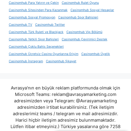
Casinomhub Para Yatırın ve Çekin
Casinomhub Rulet Oyunu
Casinomhub Sitesinden Para Kazanmak
Casinomhub Sosyal Hesaplar
Casinomhub Sosyal Promosyon
Casinomhub Spor Bahisleri
Casinomhub TV
Casinomhub Twitter
Casinomhub Türk Ruleti ve Blackjack
Casinomhub Vip Bölümü
Casinomhub Yetkili Spor Bahisleri
Casinomhub Çevirimiçi Destek
Casinomhub Çoklu Bahis Seçenekleri
Casinomhub Ücretsiz Casino Oyunlarına Erişim
Casinomhub Üyelik
Casinomhub İnstagram
Casinomhub Şikayet
Avrasya'nın en büyük reklam platformunda olmak için
Microsoft Teams:
reklam@avrasyamarketing.com
adresimizden veya Telegram: @Avrasyamarketing
adresimizden irtibat kurabilirsiniz. (Tek iletişim
adreslerimiz teams / telegram ve mail adresimizdir.
Harici hiçbir iletişim adresimiz bulunmamaktadır.
Lütfen itibar etmeyiniz.) Türkiye yasalarına göre 7258